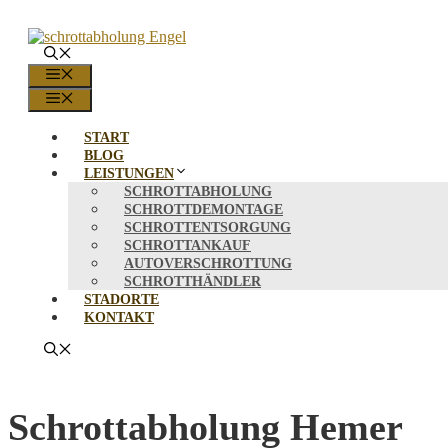
Zum
Inhalt
springen
MENÜ
MENÜ
START
BLOG
LEISTUNGEN
SCHROTTABHOLUNG
SCHROTTDEMONTAGE
SCHROTTENTSORGUNG
SCHROTTANKAUF
AUTOVERSCHROTTUNG
SCHROTTHÄNDLER
STADORTE
KONTAKT
Schrottabholung Hemer