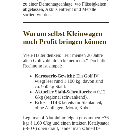
zu einer Demontage­anlage, wo Flüssigkeiten
abgelassen, Akkus entfernt und Metalle
sortiert werden.
Warum selbst Kleinwagen
noch Profit bringen können
Viele Halter denken: „Für meinen 20-Jahre-
alten Golf zahlt doch keiner mehr.“ Doch die
Rechnung ist simpel:
Karosserie-Gewicht
: Ein Golf IV
wiegt leer rund 1 100 kg; davon sind
ca. 950 kg Stahl.
Aktueller Stahl-Schrottpreis
: ≈ 0,12
€/kg (regional schwankend).
Erlös = 114 €
bereits für Stahlanteil,
ohne Alufelgen, Motor, Kabel.
Legt man 4 Aluminiumfelgen (zusammen ~36
kg) à 1,60 €/kg und einen intakten Katalysator
(~80 €) oben drauf, landet man schnell bei