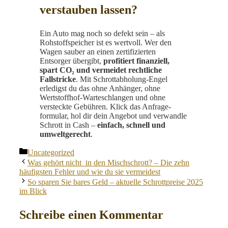
verstauben lassen?
Ein Auto mag noch so defekt sein – als
Rohstoffspeicher ist es wertvoll. Wer den
Wagen sauber an einen zertifizierten
Entsorger übergibt,
profitiert finanziell,
spart CO₂ und vermeidet rechtliche
Fallstricke
. Mit Schrottabholung-Engel
erledigst du das ohne Anhänger, ohne
Wertstoffhof-Warteschlangen und ohne
versteckte Gebühren. Klick das Anfrage­
formular, hol dir dein Angebot und verwandle
Schrott in Cash –
einfach, schnell und
umweltgerecht
.
Kategorien
Uncategorized
Was gehört nicht in den Mischschrott? – Die zehn
häufigsten Fehler und wie du sie vermeidest
So sparen Sie bares Geld – aktuelle Schrottpreise 2025
im Blick
Schreibe einen Kommentar