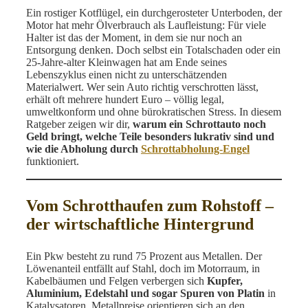
Ein rostiger Kotflügel, ein durchgerosteter Unterboden, der
Motor hat mehr Ölverbrauch als Laufleistung: Für viele
Halter ist das der Moment, in dem sie nur noch an
Entsorgung denken. Doch selbst ein Totalschaden oder ein
25-Jahre-alter Kleinwagen hat am Ende seines
Lebenszyklus einen nicht zu unterschätzenden
Materialwert. Wer sein Auto richtig verschrotten lässt,
erhält oft mehrere hundert Euro – völlig legal,
umweltkonform und ohne bürokratischen Stress. In diesem
Ratgeber zeigen wir dir,
warum ein Schrottauto noch
Geld bringt, welche Teile besonders lukrativ sind und
wie die Abholung durch
Schrottabholung-Engel
funktioniert.
Vom Schrotthaufen zum Rohstoff –
der wirtschaftliche Hintergrund
Ein Pkw besteht zu rund 75 Prozent aus Metallen. Der
Löwenanteil entfällt auf Stahl, doch im Motorraum, in
Kabelbäumen und Felgen verbergen sich
Kupfer,
Aluminium, Edelstahl und sogar Spuren von Platin
in
Katalysatoren. Metallpreise orientieren sich an den