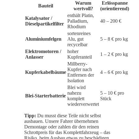
Warum
Erlös­spanne
Bauteil
wertvoll?
(orientierend)
enthält Platin,
Katalysator /
Palladium,
40 – 200 €
Dieselpartikelfilter
Rhodium
sortenreines
Aluminiumfelgen
Alu, gut
5 – 8 € pro kg
recycelbar
Elektromotoren /
hoher
1 – 2 € pro kg
Anlasser
Kupferanteil
Millberry-
Kupfer nach
Kupferkabelbäume
4 – 6 € pro kg
Entfernen der
Isolation
Blei wird
nahezu
5 – 10 € pro
Blei-Starterbatterie
komplett
Stück
wiederverwertet
Tipp:
Du musst diese Teile nicht selbst
ausbauen. Unsere Fahrer übernehmen
Demontage oder zahlen dir den reinen
Schrottpreis für das Komplettfahrzeug – das
Risiko, beim Ausbau etwas zu beschädigen,