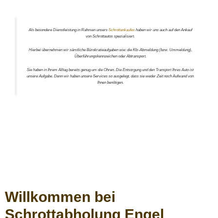
Als besondere Dienstleistung in Rahmen unsers
Schrottankaufes
haben wir uns auch auf den Ankauf
von Schrottautos spezialisiert.
Hierbei übernehmen wir sämtliche Bürokratieaufgaben wie: die Kfz-Abmeldung (bzw. Ummeldung),
Überführungskennzeichen oder Abtransport.
Sie haben in Ihrem Alltag bereits genug um die Ohren. Die Entsorgung und den Transport Ihres Auto ist
unsere Aufgabe. Denn wir haben unsere Services so ausgelegt, dass sie weder Zeit noch Aufwand von
Ihnen benötigen.
Willkommen bei
Schrottabholung Engel