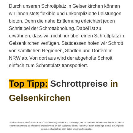
Durch unseren Schrottplatz in Gelsenkirchen können
wir Ihnen stets flexible und unkomplizierte Leistungen
bieten. Denn die nahe Entfernung erleichtert jeden
Schritt bei der Schrottabholung. Dabei ist zu
erwähnen, dass wir nicht nur über einen Schrottplatz in
Gelsenkirchen verfügen. Stattdessen holen wir Schrott
von sämtlichen Regionen, Städten und Dörfern in
NRW ab. Von dort aus wird der abgeholte Schrott
einfach zum Schrottplatz transportiert.
Top Tipp:
Schrottpreise
in
Gelsenkirchen
Welche Preise Sie für Ihren Schrott erhalten hängt immer von der Menge, der Art und dem Schrottpreis selbst ab. Dabei
orientieren wir uns als kundenorientierte Profis an den täglichen Tarifen. Haben wir Ihnen allerdings einmal ein Angebot
gelegt, so handelt es sich dabei um einen Festpreis.